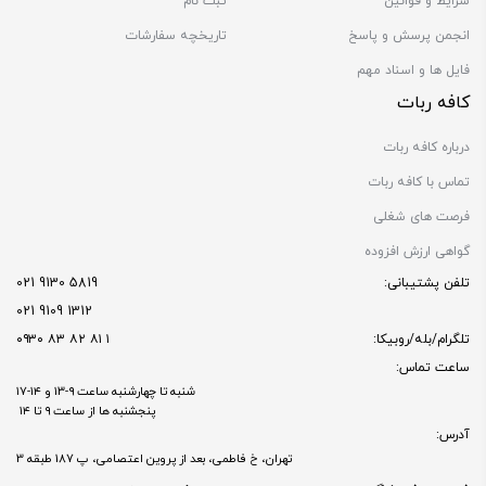
شرایط و قوانین
ثبت نام
انجمن پرسش و پاسخ
تاریخچه سفارشات
فایل ها و اسناد مهم
کافه ربات
درباره کافه ربات
تماس با کافه ربات
فرصت های شغلی
گواهی ارزش افزوده
تلفن پشتیبانی:
5819 9130 021
1312 9109 021
تلگرام/بله/روبیکا:
۱ ۸۱ ۸۲ ۸۳ ۰۹۳۰
ساعت تماس:
شنبه تا چهارشنبه ساعت ۹-۱۳ و ۱۴-۱۷
پنجشنبه ها از ساعت ۹ تا ۱۴
آدرس:
تهران، خ فاطمی، بعد از پروین اعتصامی، پ 187 طبقه 3