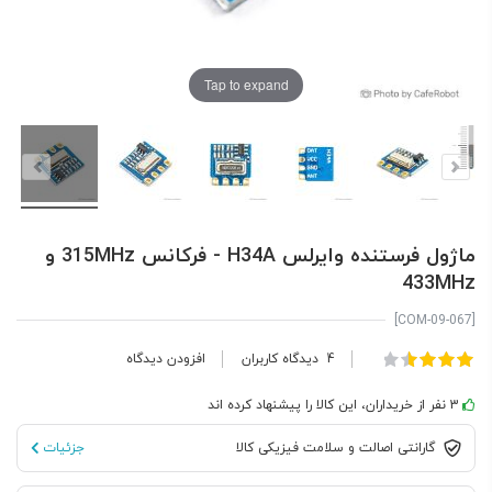
Tap to expand
ماژول فرستنده وایرلس H34A - فرکانس 315MHz و
433MHz
[COM-09-067]
امتیاز:
4
دیدگاه کاربران
افزودن دیدگاه
100
73
% of
3 نفر از خریداران، این کالا را پیشنهاد کرده اند
گارانتی اصالت و سلامت فیزیکی کالا
جزئیات