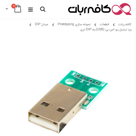
0
Cart
Search
Skip
کافه ربات
قطعات
نمونه سازی Prototyping
مبدل DIP
to
برد تبدیل یو اس بی (USB) به DIP نری
Content
Skip
Skip
to
to
the
the
beginning
end
of
of
the
the
images
images
gallery
gallery