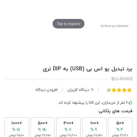
Tap to expand
برد تبدیل یو اس بی (USB) به DIP نری
[ELC-09-002]
امتیاز:
6
دیدگاه کاربران
افزودن دیدگاه
100
90
% of
6 نفر از خریداران، این کالا را پیشنهاد کرده اند
قیمت های پلکانی:
+1000
+500
+300
+100
+50
18 %
15 %
11 %
7 %
4 %
‎29٬660 تومان
‎28٬520 تومان
‎27٬380 تومان
‎26٬250 تومان
‎25٬110 تومان