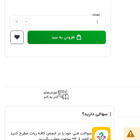
تعداد:
افزودن به سبد
آموزش‌های
گام به گام
سوالی دارید؟
و مدل 20 وات
سوالات فنی خود را در انجمن کافه ربات مطرح کنید
و کمتر از ۲۴ ساعت جواب بگیرید.
(MNT815505) و 60 وات (MNT115208) عرضه می‌شود. مدل 60 وات دارای نازل تفنگی از جنس مس خالص برای عملکرد بهتر است، در حالی که مدل 20