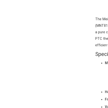
The Mein
(MNT815
a pure 
PTC the
efficien
Speci
M
H
F
V