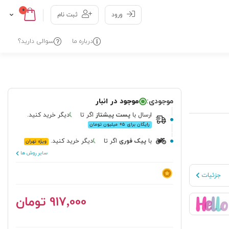
0
Cart
Skip
ورود
ثبت نام
to
Content
درباره ما
سوالی دارید؟
موجودی:
موجود در انبار
ارسال
با
پست پیشتاز
اگر تا
دیگر خرید کنید.
رایگان برای ۵+ میلیون تومان
با
پیک فوری
اگر تا
دیگر خرید کنید.
ویژه تهران
سایر روش ها
جزئیات
‎917٬000 تومان