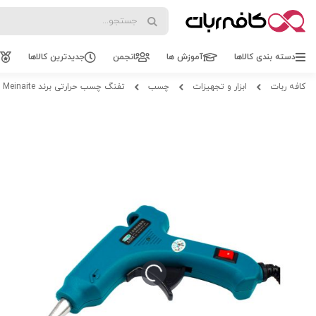
Search
Search
دسته بندی کالاها
آموزش ها
انجمن
جدیدترین کالاها
کافه ربات
ابزار و تجهیزات
چسب
تفنگ چسب حرارتی برند Meinaite
Skip
Skip
to
to
the
the
beginning
end
of
of
the
the
images
images
gallery
gallery