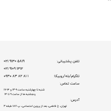
تلفن پشتیبانی:
5819 9130 021
1312 9109 021
تلگرام/بله/روبیکا:
۱ ۸۱ ۸۲ ۸۳ ۰۹۳۰
ساعت تماس:
شنبه تا چهارشنبه ساعت ۹-۱۳ و ۱۴-۱۷
پنجشنبه ها از ساعت ۹ تا ۱۴
آدرس:
تهران، خ فاطمی، بعد از پروین اعتصامی، پ 187 طبقه 3