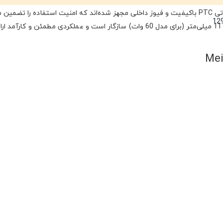
وات از نازل آلیاژ آلومینیوم استفاده می‌کند. هر دو مدل به المنت حرارتی PTC باکیفیت و فیوز داخلی مجهز شده‌اند که امنیت استفاده را 
12
این تفنگ با چسب‌های حرارتی با قطر 7 میلی‌متر (برای مدل 20 وات) و 11 میلی‌متر (برای مدل 60 وات) سازگار است و عملکردی مطمئن و کارآمد
یت شوید