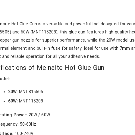
aite Hot Glue Gun is a versatile and powerful tool designed for vari
505) and 60W (MNT115208), this glue gun features high-quality he
copper gun nozzle for superior performance, while the 20W model us
rmal element and built-in fuse for safety. Ideal for use with 7mm a
t and reliable operation for all your adhesive needs.
fications of Meinaite Hot Glue Gun
odel:
20W:
MNT815505
60W:
MNT115208
eating Power:
20W / 60W
requency:
50-60Hz
oltage:
100-240V