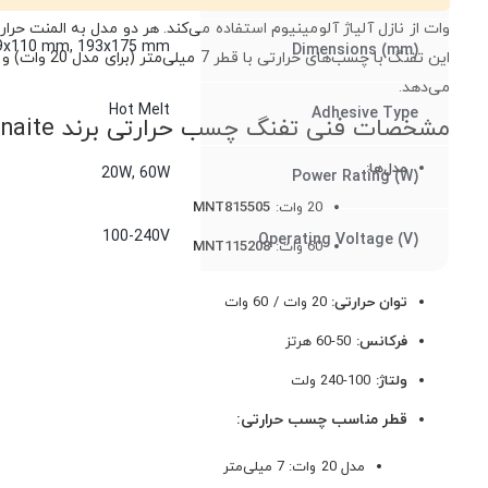
سوالی پرسیده نشده است
9x110 mm, 193x175 mm
Dimensions (mm)
می‌دهد.
برای ثبت پرسش خود، لازم است ابتدا وارد سا
Hot Melt
Adhesive Type
مشخصات فنی تفنگ چسب حرارتی برند Meinaite
مدل‌ها:
20W, 60W
Power Rating (W)
20 وات:
MNT815505
100-240V
Operating Voltage (V)
60 وات:
MNT115208
توان حرارتی:
20 وات / 60 وات
فرکانس:
50-60 هرتز
ولتاژ:
100-240 ولت
قطر مناسب چسب حرارتی:
مدل 20 وات: 7 میلی‌متر