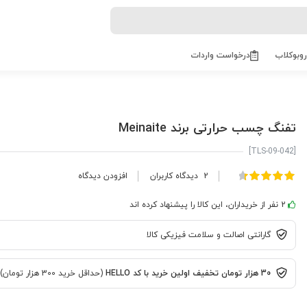
روبوکلاب
درخواست واردات
تفنگ چسب حرارتی برند Meinaite
[TLS-09-042]
امتیاز:
2
دیدگاه کاربران
افزودن دیدگاه
100
90
% of
2 نفر از خریداران، این کالا را پیشنهاد کرده اند
گارانتی اصالت و سلامت فیزیکی کالا
30 هزار تومان تخفیف اولین خرید با کد HELLO
(حداقل خرید 300 هزار تومان)