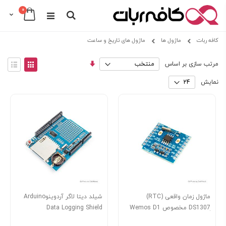
عدد
0
Cart
Search
Skip
کافه ربات
ماژول ها
ماژول های تاریخ و ساعت
to
Content
مرتب
View
مرتب سازی بر اساس
سازی
as
توری
فهرس
صعودی
نمایش
ماژول زمان واقعی (RTC)
شیلد دیتا لاگر آردوینوArduino
ِDS1307 مخصوص Wemos D1
Data Logging Shield
Mini