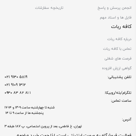
انجمن پرسش و پاسخ
تاریخچه سفارشات
فایل ها و اسناد مهم
کافه ربات
درباره کافه ربات
تماس با کافه ربات
فرصت های شغلی
گواهی ارزش افزوده
تلفن پشتیبانی:
5819 9130 021
1312 9109 021
تلگرام/بله/روبیکا:
۱ ۸۱ ۸۲ ۸۳ ۰۹۳۰
ساعت تماس:
شنبه تا چهارشنبه ساعت ۹-۱۳ و ۱۴-۱۷
پنجشنبه ها از ساعت ۹ تا ۱۴
آدرس:
تهران، خ فاطمی، بعد از پروین اعتصامی، پ 187 طبقه 3
فعالیت فروشگاه به صورت اینترنتی است، لذا جهت خرید مراجعه