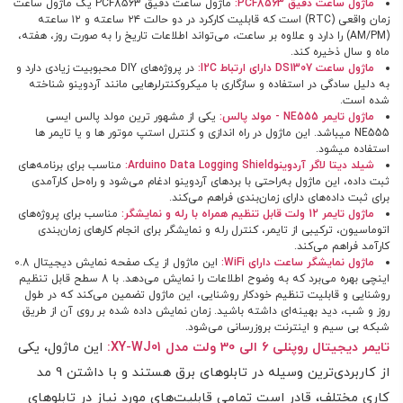
ماژول ساعت دقیق
PCF8563
:
ماژول ساعت دقیق PCF8563 یک ماژول ساعت
زمان واقعی (RTC) است که قابلیت کارکرد در دو حالت ۲۴ ساعته و ۱۲ ساعته
(AM/PM) را دارد و علاوه بر ساعت، می‌تواند اطلاعات تاریخ را به صورت روز، هفته،
ماه و سال ذخیره کند.
ماژول ساعت
DS1307
دارای ارتباط
I2C
:
در پروژه‌های DIY محبوبیت زیادی دارد و
به دلیل سادگی در استفاده و سازگاری با میکروکنترلرهایی مانند آردوینو شناخته
شده است.
ماژول تایمر
NE555
- مولد پالس:
یکی از مشهور ترین مولد پالس ایسی
NE555 میباشد. این ماژول در راه اندازی و کنترل استپ موتور ها و یا تایمر ها
استفاده میشود.
شیلد دیتا لاگر آردوینو
Arduino Data Logging Shield
:
مناسب برای برنامه‌های
ثبت داده، این ماژول به‌راحتی با بردهای آردوینو ادغام می‌شود و راه‌حل کارآمدی
برای ثبت داده‌های دارای زمان‌بندی فراهم می‌کند.
ماژول تایمر 12 ولت قابل تنظیم همراه با رله و نمایشگر:
مناسب برای پروژه‌های
اتوماسیون، ترکیبی از تایمر، کنترل رله و نمایشگر برای انجام کارهای زمان‌بندی
کارآمد فراهم می‌کند.
ماژول نمایشگر ساعت دارای
WiFi
:
این ماژول از یک صفحه نمایش دیجیتال 0.8
اینچی بهره می‌برد که به وضوح اطلاعات را نمایش می‌دهد. با 8 سطح قابل تنظیم
روشنایی و قابلیت تنظیم خودکار روشنایی، این ماژول تضمین می‌کند که در طول
روز و شب، دید بهینه‌ای داشته باشید. زمان نمایش داده شده بر روی آن از طریق
شبکه بی سیم و اینترنت بروزرسانی می‌شود.
تایمر دیجیتال روپنلی 6 الی 30 ولت مدل XY-WJ01
:
این ماژول، یکی
از کاربردی‌ترین وسیله در تابلوهای برق هستند و با داشتن 9 مد
کاری مختلف، قادر است تمامی قابلیت‌های مورد نیاز در تابلوهای