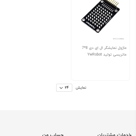
ماژول نمایشگر ال ای دی 8*7
ماتریسی تولید YwRobot
نمایش
خدمات مشتریان
حساب من