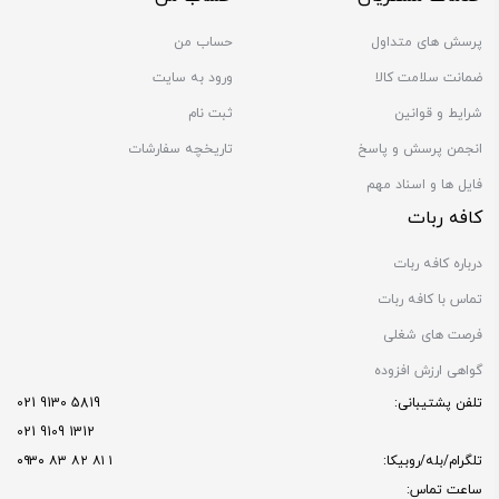
پرسش های متداول
حساب من
ضمانت سلامت کالا
ورود به سایت
شرایط و قوانین
ثبت نام
انجمن پرسش و پاسخ
تاریخچه سفارشات
فایل ها و اسناد مهم
کافه ربات
درباره کافه ربات
تماس با کافه ربات
فرصت های شغلی
گواهی ارزش افزوده
تلفن پشتیبانی:
5819 9130 021
1312 9109 021
تلگرام/بله/روبیکا:
۱ ۸۱ ۸۲ ۸۳ ۰۹۳۰
ساعت تماس: