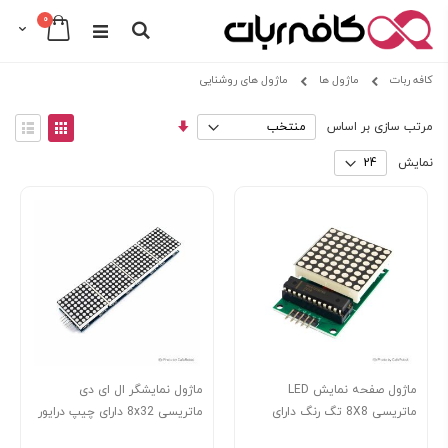
0
Cart
Search
Skip
کافه ربات
ماژول ها
ماژول های روشنایی
to
Content
مرتب
View
مرتب سازی بر اساس
سازی
as
توری
فهرس
صعودی
نمایش
ماژول صفحه نمایش LED
ماژول نمایشگر ال ای دی
ماتریسی 8X8 تگ رنگ دارای
ماتریسی 8x32 دارای چیپ درایور
چیپ درایور MAX7219
MAX7219