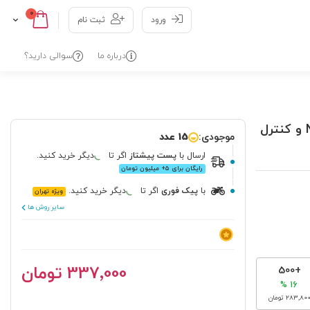
0
Cart
Skip
ورود
ثبت نام
to
Content
درباره ما
سوالی دارید؟
شیلد موتور درایور L293D با قابلیت اتصال برد NodeMCU و کنترل
موجودی:
15 عدد
ارسال
با
پست پیشتاز
اگر تا
دیگر خرید کنید.
رایگان برای ۵+ میلیون تومان
با
پیک فوری
اگر تا
دیگر خرید کنید.
ویژه تهران
سایر روش ها
‎337٬000 تومان
+500
16 %
‎283٬80 تومان