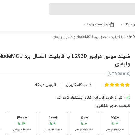
روبوکلاب
درخواست واردات
وایفای
[MTR-08-010]
امتیاز:
2
دیدگاه کاربران
افزودن دیدگاه
100
100
% of
2 نفر از خریداران، این کالا را پیشنهاد کرده اند
قیمت های پلکانی:
+300
+100
+50
+25
13 %
9 %
6 %
3 %
‎326٬400 تومان
‎315٬700 تومان
‎305٬100 تومان
‎294٬500 تومان
0