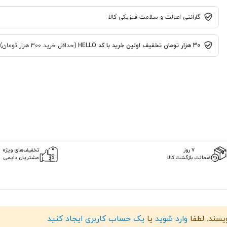
گارانتی اصالت و سلامت فیزیکی کالا
30 هزار تومان تخفیف اولین خرید با کد HELLO
(حداقل خرید 300 هزار تومان)
۷ روز
تخفیف‌های ویژه
ضمانت بازگشت کالا
مشتریان دایمی
ور L293D با قابلیت اتصال به برد NodeMCU و کنترل وایفای، یک راه‌حل ایده‌آل برای ساخت پروژه‌های هوشمند و رباتیک است. 
ویسند. لطفا
وارد شوید
یا
یک حساب کاربری ایجاد کنید
به شما این امکان را می‌دهد که به سادگی یک ماشین هوشمند RC (کنترل از راه دور) با استفاده از اتصال وایفای بسازید. با تراشه 293D