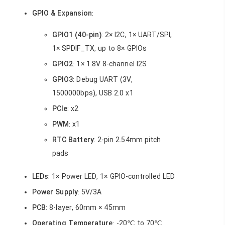
GPIO & Expansion
:
GPIO1 (40-pin)
: 2× I2C, 1× UART/SPI,
1× SPDIF_TX, up to 8× GPIOs
GPIO2
: 1× 1.8V 8-channel I2S
GPIO3
: Debug UART (3V,
1500000bps), USB 2.0 x1
PCIe
: x2
PWM
: x1
RTC Battery
: 2-pin 2.54mm pitch
pads
LEDs
: 1× Power LED, 1× GPIO-controlled LED
Power Supply
: 5V/3A
PCB
: 8-layer, 60mm × 45mm
Operating Temperature
: -20℃ to 70℃