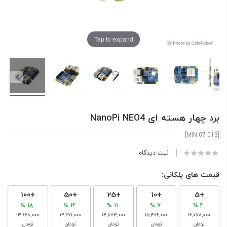
Tap to expand
برد چهار هسته ای NanoPi NEO4
[MIN-07-013]
ثبت دیدگاه
قیمت های پلکانی:
+100
+50
+25
+10
+5
18 %
14 %
11 %
7 %
4 %
‎13٬668٬000
‎14٬271٬000
‎14٬873٬000
‎15٬476٬000
‎16٬078٬000
تومان
تومان
تومان
تومان
تومان