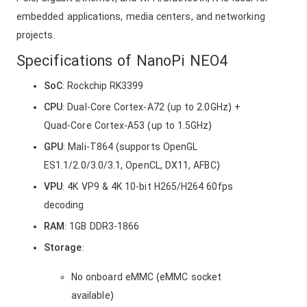
embedded applications, media centers, and networking
projects.
Specifications of NanoPi NEO4
SoC
: Rockchip RK3399
CPU
: Dual-Core Cortex-A72 (up to 2.0GHz) +
Quad-Core Cortex-A53 (up to 1.5GHz)
GPU
: Mali-T864 (supports OpenGL
ES1.1/2.0/3.0/3.1, OpenCL, DX11, AFBC)
VPU
: 4K VP9 & 4K 10-bit H265/H264 60fps
decoding
RAM
: 1GB DDR3-1866
Storage
:
No onboard eMMC (eMMC socket
available)