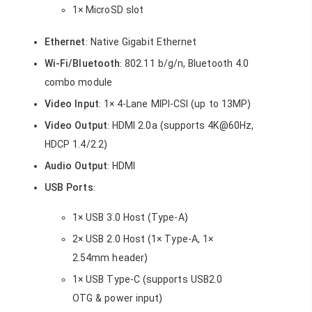
1× MicroSD slot
Ethernet
: Native Gigabit Ethernet
Wi-Fi/Bluetooth
: 802.11 b/g/n, Bluetooth 4.0
combo module
Video Input
: 1× 4-Lane MIPI-CSI (up to 13MP)
Video Output
: HDMI 2.0a (supports 4K@60Hz,
HDCP 1.4/2.2)
Audio Output
: HDMI
USB Ports
:
1× USB 3.0 Host (Type-A)
2× USB 2.0 Host (1× Type-A, 1×
2.54mm header)
1× USB Type-C (supports USB2.0
OTG & power input)