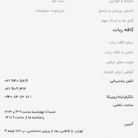
شرایط و قوانین
ثبت نام
انجمن پرسش و پاسخ
تاریخچه سفارشات
فایل ها و اسناد مهم
کافه ربات
درباره کافه ربات
تماس با کافه ربات
فرصت های شغلی
گواهی ارزش افزوده
تلفن پشتیبانی:
5819 9130 021
1312 9109 021
تلگرام/بله/روبیکا:
۱ ۸۱ ۸۲ ۸۳ ۰۹۳۰
ساعت تماس:
شنبه تا چهارشنبه ساعت ۹-۱۳ و ۱۴-۱۷
پنجشنبه ها از ساعت ۹ تا ۱۴
آدرس:
تهران، خ فاطمی، بعد از پروین اعتصامی، پ 187 طبقه 3