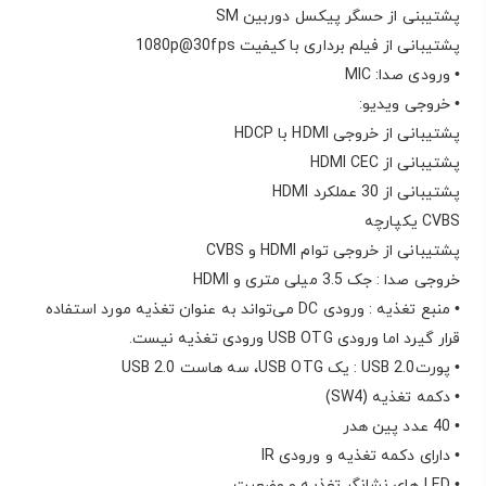
پشتیبنی از حسگر پیکسل دوربین SM
پشتیبانی از فیلم برداری با کیفیت 1080p@30fps
• ورودی صدا: MIC
• خروجی ویدیو:
پشتیبانی از خروجی HDMI با HDCP
پشتیبانی از HDMI CEC
پشتیبانی از 30 عملکرد HDMI
CVBS یکپارچه
پشتیبانی از خروجی توام HDMI و CVBS
خروجی صدا : جک 3.5 میلی متری و HDMI
• منبع تغذیه : ورودی DC می‌تواند به عنوان تغذیه مورد استفاده
قرار گیرد اما ورودی USB OTG ورودی تغذیه نیست.
• پورتUSB 2.0 : یک USB OTG، سه هاست USB 2.0
• دکمه تغذیه (SW4)
• 40 عدد پین هدر
• دارای دکمه تغذیه و ورودی IR
• LED های نشانگر تغذیه و وضعیت