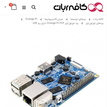
0
Cart
Search
Skip
کافه ربات
بردهای توسعه
مینی کامپیوترها
Orange Pi
to
بردهای اورنج پای
برد اورنج پای Orange Pi PC2 دارای رم 1GB
Content
Skip
Skip
to
to
the
the
beginning
end
of
of
the
the
images
images
gallery
gallery