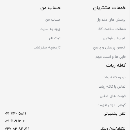
خدمات مشتریان
حساب من
پرسش های متداول
حساب من
ضمانت سلامت کالا
ورود به سایت
شرایط و قوانین
ثبت نام
انجمن پرسش و پاسخ
تاریخچه سفارشات
فایل ها و اسناد مهم
کافه ربات
درباره کافه ربات
تماس با کافه ربات
فرصت های شغلی
گواهی ارزش افزوده
تلفن پشتیبانی:
5819 9130 021
1312 9109 021
تلگرام/بله/روبیکا:
۱ ۸۱ ۸۲ ۸۳ ۰۹۳۰