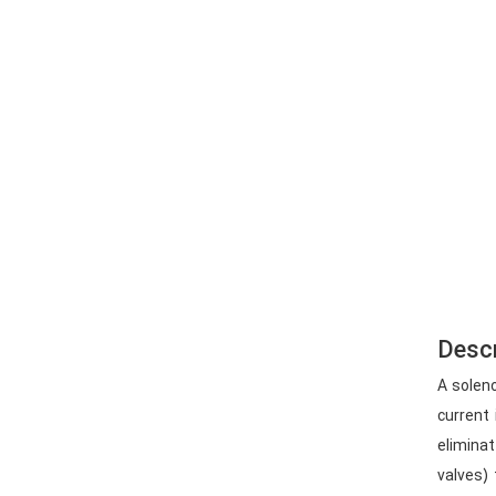
Descr
A soleno
current 
eliminat
valves) 