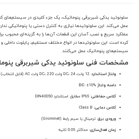
سلونوئید یدکی شیربرقی پنوماتیک، یک جزء کلیدی در سیستم‌های کنترل
عمل می‌کند. این سلونوئیدها نیازی به کنترل دستی یا پنوماتیکی ندارند 
عملکرد سریع و نصب آسان این قطعات آن‌ها را به گزینه‌ای محبوب بر
کرده است. این سلونوئیدها در انواع مختلف مستقیم، پایلوت داخلی و 
سیستم‌های پنوماتیک عمل می‌کنند.
مشخصات فنی سلونوئید یدکی شیربرقی پنوما
ولتاژ استاندارد:
12 ولت DC، 24 ولت DC، 220 ولت AC (قابل انتخاب)
دامنه ولتاژ DC:
±10%
کلاس حفاظتی:
IP65 مطابق استاندارد DIN40050
کلاس دمایی:
Class B
ورودی برق:
ترمینال یا سیم رابط (Grommet)
زمان فعال‌سازی:
حداکثر 0.05 ثانیه