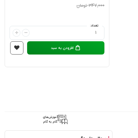
‎347٬000 تومان
تعداد:
افزودن به سبد
آموزش‌های
گام به گام