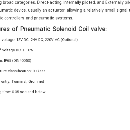
g broad categories: Direct-acting, Internally piloted, and Externally pi
matic device, usually an actuator, allowing a relatively small signal t
nic controllers and pneumatic systems.
res of Pneumatic Solenoid Coil valve:
 voltage: 12V DC, 24V DC, 220V AC (Optional)
 voltage DC: ± 10%
on: IP65 (DIN40050)
ure classification: B Class
l entry: Terminal, Grommet
ng time: 0.05 sec and below