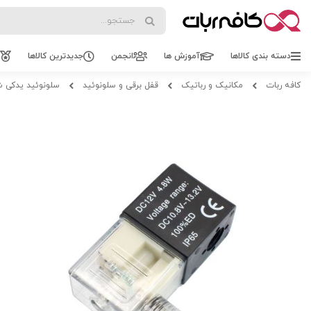
Search
Search
دسته بندی کالاها
آموزش ها
انجمن
جدیدترین کالاها
کافه ربات
مکانیک و رباتیک
قفل برقی و سلونوئید
سلونوئید یدکی ش
Skip
Skip
to
to
the
the
beginning
end
of
of
the
the
images
images
gallery
gallery