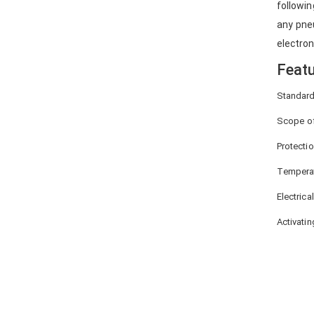
followin
any pneu
electro
Featu
Standard
Scope of
Protecti
Temperat
Electrica
Activati