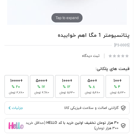
Tap to expand
پتانسیومتر 1 مگا اهم خوابیده
[P3-0005]
ثبت دیدگاه
قیمت های پلکانی:
+10000
+5000
+1000
+500
+100
20 %
17 %
12 %
8 %
4 %
‎5٬730 تومان
‎5٬480 تومان
‎5٬230 تومان
‎4٬980 تومان
‎4٬780 تومان
گارانتی اصالت و سلامت فیزیکی کالا
جزئیات
30 هزار تومان تخفیف اولین خرید با کد HELLO
(حداقل خرید
300 هزار تومان)