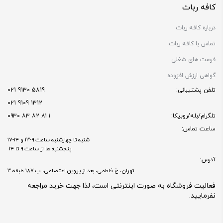
کافه ربات
درباره کافه ربات
تماس با کافه ربات
فرصت های شغلی
گواهی ارزش افزوده
تلفن پشتیبانی:
5819 9130 021
1312 9109 021
تلگرام/بله/روبیکا:
۱ ۸۱ ۸۲ ۸۳ ۰۹۳۰
ساعت تماس:
شنبه تا چهارشنبه ساعت ۹-۱۳ و ۱۴-۱۷
پنجشنبه ها از ساعت ۹ تا ۱۴
آدرس:
تهران، خ فاطمی، بعد از پروین اعتصامی، پ 187 طبقه 3
فعالیت فروشگاه به صورت اینترنتی است، لذا جهت خرید مراجعه
نفرمایید.