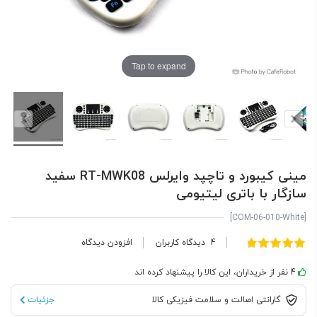
Tap to expand
مینی کیبورد و تاچپد وایرلس RT-MWK08 سفید
سازگار با باتری لیتیومی
[COM-06-010-White]
امتیاز:
4
دیدگاه کاربران
افزودن دیدگاه
100
100
% of
4 نفر از خریداران، این کالا را پیشنهاد کرده اند
گارانتی اصالت و سلامت فیزیکی کالا
جزئیات