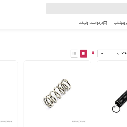
روبوکلاب
درخواست واردات
مرتب
View
سازی
as
توری
فهرست
صعودی