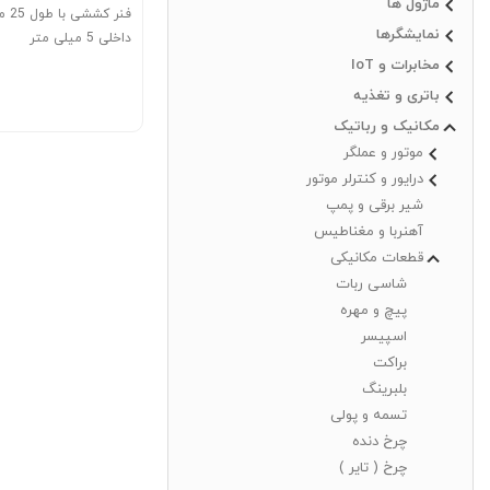
ماژول ها
فنر 
نمایشگرها
داخلی 5 میلی متر
مخابرات و IoT
باتری و تغذیه
مکانیک و رباتیک
موتور و عملگر
درایور و کنترلر موتور
شیر برقی و پمپ
آهنربا و مغناطیس
قطعات مکانیکی
شاسی ربات
پیچ و مهره
اسپیسر
براکت
بلبرینگ
تسمه و پولی
چرخ دنده
چرخ ( تایر )