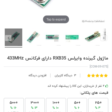
Tap to expand
ماژول گیرنده وایرلس RXB35 دارای فرکانس 433MHz
[COM-09-075]
امتیاز:
3
دیدگاه کاربران
افزودن دیدگاه
100
100
% of
2 نفر از خریداران، این کالا را پیشنهاد کرده اند
قیمت های پلکانی:
+500
+300
+100
+50
+25
16 %
13 %
10 %
6 %
3 %