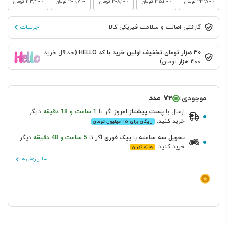
‎222٬700 تومان
‎215٬400 تومان
‎208٬100 تومان
‎200٬700 تومان
‎193٬400 تومان
گارانتی اصالت و سلامت فیزیکی کالا
جزئیات
30 هزار تومان تخفیف اولین خرید با کد HELLO
(حداقل خرید
300 هزار تومان)
موجودی:
72 عدد
ارسال
با
پست پیشتاز
امروز
اگر تا
1 ساعت و 18 دقیقه
دیگر
خرید کنید.
رایگان برای ۵+ میلیون تومان
تحویل سه ساعته
با
پیک فوری
اگر تا
5 ساعت و 48 دقیقه
دیگر
خرید کنید.
ویژه تهران
سایر روش ها