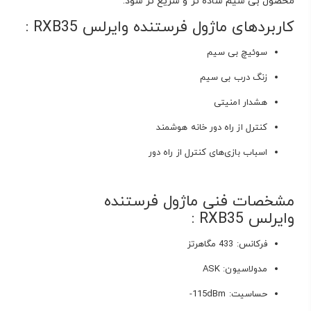
محصول بی سیم ساده تر و سریع تر شود.
کاربردهای ماژول فرستنده وایرلس RXB35 :
سوئیچ بی سیم
زنگ درب بی سیم
هشدار امنیتی
کنترل از راه دور خانه هوشمند
اسباب بازی‌های کنترل از راه دور
مشخصات فنی ماژول فرستنده
وایرلس RXB35 :
فرکانس: 433 مگاهرتز
مدولاسیون: ASK
حساسیت: 115dBm-