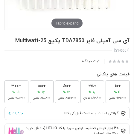
Tap to expand
آی سی آمپلی فایر TDA7850 پکیج Multiwatt-25
[S1-0004]
ثبت دیدگاه
قیمت های پلکانی:
+300
+100
+50
+25
+10
19 %
16 %
12 %
8 %
4 %
‎931٬400 تومان
‎893٬900 تومان
‎856٬300 تومان
‎818٬800 تومان
‎781٬200 تومان
گارانتی اصالت و سلامت فیزیکی کالا
جزئیات
30 هزار تومان تخفیف اولین خرید با کد HELLO
(حداقل خرید
300 هزار تومان)