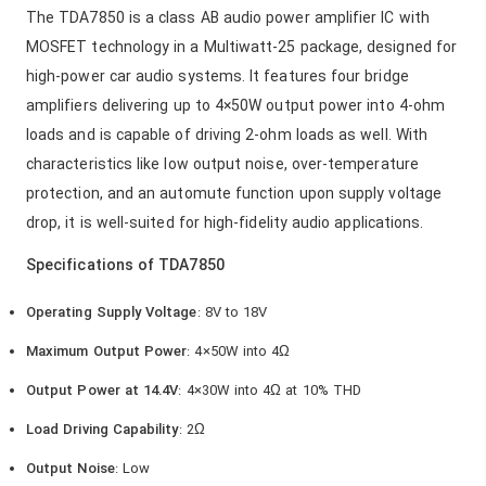
The TDA7850 is a class AB audio power amplifier IC with
MOSFET technology in a Multiwatt-25 package, designed for
high-power car audio systems. It features four bridge
amplifiers delivering up to 4×50W output power into 4-ohm
loads and is capable of driving 2-ohm loads as well. With
characteristics like low output noise, over-temperature
protection, and an automute function upon supply voltage
drop, it is well-suited for high-fidelity audio applications.
Specifications of TDA7850
Operating Supply Voltage
: 8V to 18V
Maximum Output Power
: 4×50W into 4Ω
Output Power at 14.4V
: 4×30W into 4Ω at 10% THD
Load Driving Capability
: 2Ω
Output Noise
: Low