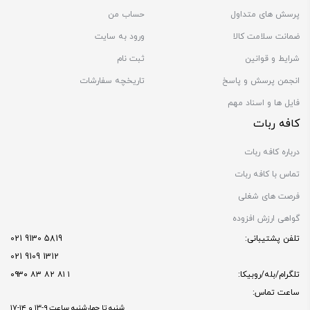
پرسش های متداول
حساب من
ضمانت سلامت کالا
ورود به سایت
شرایط و قوانین
ثبت نام
انجمن پرسش و پاسخ
تاریخچه سفارشات
فایل ها و اسناد مهم
کافه ربات
درباره کافه ربات
تماس با کافه ربات
فرصت های شغلی
گواهی ارزش افزوده
تلفن پشتیبانی:
5819 9130 021
1312 9109 021
تلگرام/بله/روبیکا:
۱ ۸۱ ۸۲ ۸۳ ۰۹۳۰
ساعت تماس:
شنبه تا چهارشنبه ساعت ۹-۱۳ و ۱۴-۱۷