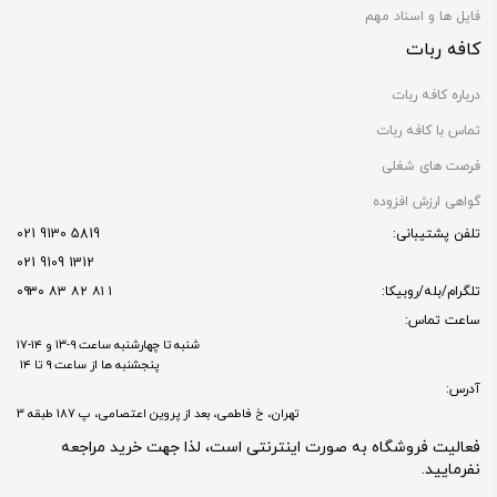
فایل ها و اسناد مهم
کافه ربات
درباره کافه ربات
تماس با کافه ربات
فرصت های شغلی
گواهی ارزش افزوده
تلفن پشتیبانی:
5819 9130 021
1312 9109 021
تلگرام/بله/روبیکا:
۱ ۸۱ ۸۲ ۸۳ ۰۹۳۰
ساعت تماس:
شنبه تا چهارشنبه ساعت ۹-۱۳ و ۱۴-۱۷
پنجشنبه ها از ساعت ۹ تا ۱۴
آدرس:
تهران، خ فاطمی، بعد از پروین اعتصامی، پ 187 طبقه 3
فعالیت فروشگاه به صورت اینترنتی است، لذا جهت خرید مراجعه
نفرمایید.