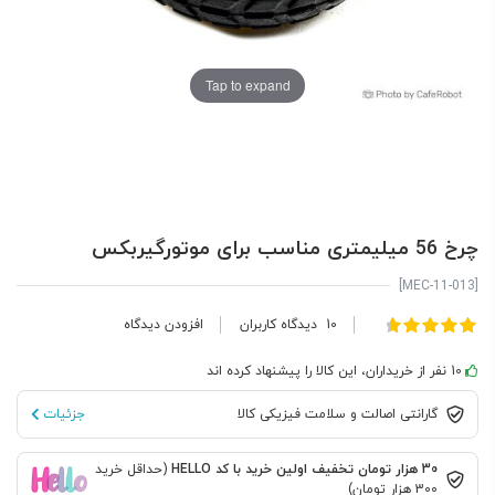
Tap to expand
چرخ 56 میلیمتری مناسب برای موتورگیربکس
[MEC-11-013]
امتیاز:
10
دیدگاه کاربران
افزودن دیدگاه
100
97
% of
10 نفر از خریداران، این کالا را پیشنهاد کرده اند
گارانتی اصالت و سلامت فیزیکی کالا
جزئیات
30 هزار تومان تخفیف اولین خرید با کد HELLO
(حداقل خرید
300 هزار تومان)