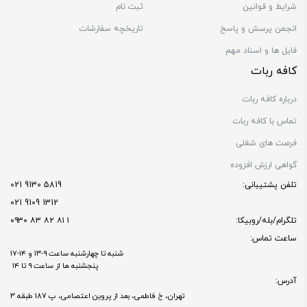
شرایط و قوانین
ثبت نام
انجمن پرسش و پاسخ
تاریخچه سفارشات
فایل ها و اسناد مهم
کافه ربات
درباره کافه ربات
تماس با کافه ربات
فرصت های شغلی
گواهی ارزش افزوده
تلفن پشتیبانی:
5819 9130 021
1312 9109 021
تلگرام/بله/روبیکا:
۱ ۸۱ ۸۲ ۸۳ ۰۹۳۰
ساعت تماس:
شنبه تا چهارشنبه ساعت ۹-۱۳ و ۱۴-۱۷
پنجشنبه ها از ساعت ۹ تا ۱۴
آدرس:
تهران، خ فاطمی، بعد از پروین اعتصامی، پ 187 طبقه 3