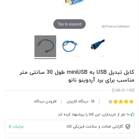
Tap to expand
کابل تبدیل USB به miniUSB طول 30 سانتی متر
مناسب برای برد آردوینو نانو
[CAB-01-180]
امتیاز:
15
دیدگاه کاربران
افزودن دیدگاه
100
90
% of
10 نفر از خریداران، این کالا را پیشنهاد کرده اند
گارانتی اصالت و سلامت فیزیکی کالا
جزئیات