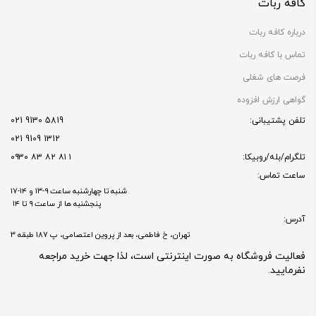
کافه ربات
درباره کافه ربات
تماس با کافه ربات
فرصت های شغلی
گواهی ارزش افزوده
تلفن پشتیبانی:
5819 9130 021
1312 9109 021
تلگرام/بله/روبیکا:
۱ ۸۱ ۸۲ ۸۳ ۰۹۳۰
ساعت تماس:
شنبه تا چهارشنبه ساعت ۹-۱۳ و ۱۴-۱۷
پنجشنبه ها از ساعت ۹ تا ۱۴
آدرس:
تهران، خ فاطمی، بعد از پروین اعتصامی، پ 187 طبقه 3
فعالیت فروشگاه به صورت اینترنتی است، لذا جهت خرید مراجعه
نفرمایید.