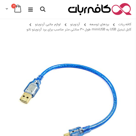
0
Cart
Search
Skip
کافه ربات
بردهای توسعه
آردوینو
لوازم جانبی آردوینو
to
کابل تبدیل USB به miniUSB طول 30 سانتی متر مناسب برای برد آردوینو نانو
Content
Skip
Skip
to
to
the
the
beginning
end
of
of
the
the
images
images
gallery
gallery