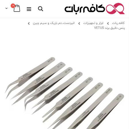
0
Cart
Search
Skip
کافه ربات
ابزار و تجهیزات
انبردست، دم باریک و سیم چین
to
پنس دقیق برند VETUS
Content
Skip
Skip
to
to
the
the
beginning
end
of
of
the
the
images
images
gallery
gallery