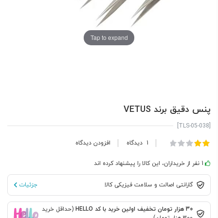
Tap to expand
پنس دقیق برند VETUS
[TLS-05-038]
امتیاز:
1
دیدگاه
افزودن دیدگاه
100
40
% of
1 نفر از خریداران، این کالا را پیشنهاد کرده اند
گارانتی اصالت و سلامت فیزیکی کالا
جزئیات
30 هزار تومان تخفیف اولین خرید با کد HELLO
(حداقل خرید