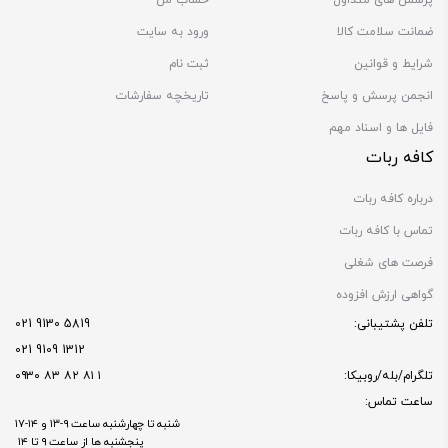
پرسش های متداول
حساب من
ضمانت سلامت کالا
ورود به سایت
شرایط و قوانین
ثبت نام
انجمن پرسش و پاسخ
تاریخچه سفارشات
فایل ها و اسناد مهم
کافه ربات
درباره کافه ربات
تماس با کافه ربات
فرصت های شغلی
گواهی ارزش افزوده
تلفن پشتیبانی:
5819 9130 021
1312 9109 021
تلگرام/بله/روبیکا:
۱ ۸۱ ۸۲ ۸۳ ۰۹۳۰
ساعت تماس:
شنبه تا چهارشنبه ساعت ۹-۱۳ و ۱۴-۱۷
پنجشنبه ها از ساعت ۹ تا ۱۴