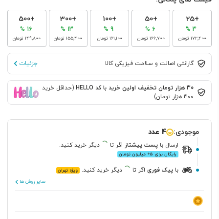
+500
+300
+100
+50
+25
16 %
13 %
9 %
6 %
3 %
‎172٬400 تومان
‎166٬700 تومان
‎161٬100 تومان
‎155٬400 تومان
‎149٬800 تومان
گارانتی اصالت و سلامت فیزیکی کالا
جزئیات
30 هزار تومان تخفیف اولین خرید با کد HELLO
(حداقل خرید
300 هزار تومان)
موجودی:
4 عدد
ارسال
با
پست پیشتاز
اگر تا
دیگر خرید کنید.
رایگان برای ۵+ میلیون تومان
با
پیک فوری
اگر تا
دیگر خرید کنید.
ویژه تهران
سایر روش ها