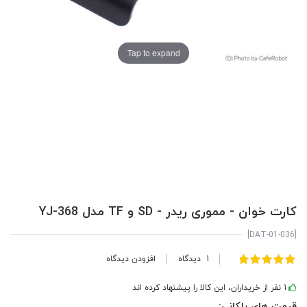
Tap to expand
کارت خوان - مموری ریدر - SD و TF مدل YJ-368
[DAT-01-036]
امتیاز:
1
دیدگاه
افزودن دیدگاه
100
100
% of
1 نفر از خریداران، این کالا را پیشنهاد کرده اند
قیمت های پلکانی: