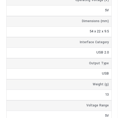
Operating Voltage (V)
5V
Dimensions (mm)
54 x 22 x 9.5
Interface Category
USB 2.0
Output Type
USB
Weight (g)
13
Voltage Range
5V