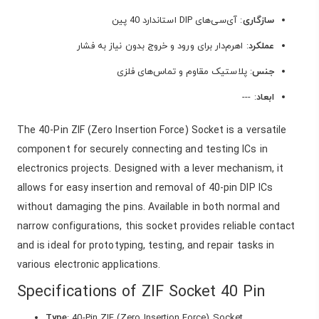
سازگاری
: آی‌سی‌های DIP استاندارد 40 پین
عملکرد
: اهرم‌دار برای ورود و خروج بدون نیاز به فشار
جنس
: پلاستیک مقاوم و تماس‌های فلزی
ابعاد
: ---
The 40-Pin ZIF (Zero Insertion Force) Socket is a versatile
component for securely connecting and testing ICs in
electronics projects. Designed with a lever mechanism, it
allows for easy insertion and removal of 40-pin DIP ICs
without damaging the pins. Available in both normal and
narrow configurations, this socket provides reliable contact
and is ideal for prototyping, testing, and repair tasks in
various electronic applications.
Specifications of ZIF Socket 40 Pin
Type
: 40-Pin ZIF (Zero Insertion Force) Socket