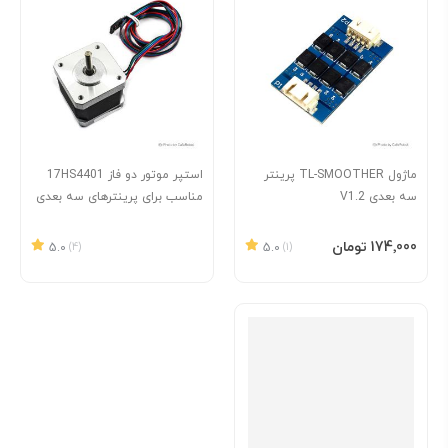
ماژول TL-SMOOTHER پرینتر
استپر موتور دو فاز 17HS4401
سه بعدی V1.2
مناسب برای پرینترهای سه بعدی
افزودن به سبد
‎174٬000 تومان
5.0
(4)
5.0
(1)