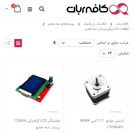
0
Cart
Search
Skip
کافه ربات
مکانیک و رباتیک
پرینترهای سه بعدی
to
قطعات الکتریکی پرینتر سه بعدی
Content
مرتب
View
مرتب سازی بر اساس
سازی
as
توری
فهرس
صعودی
نمایش
استپر موتور 1.7 آمپر NEMA
نمایشگر LCD گرافیکی 128x64
17HS8401
پرینتر سه بعدی