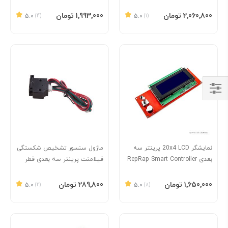
افزودن به سبد
افزودن به سبد
‎2٬060٬800 تومان
‎1٬993٬000 تومان
5.0
(4)
5.0
(1)
Shop
By
نمایشگر 20x4 LCD پرینتر سه
ماژول سنسور تشخیص شکستگی
بعدی RepRap Smart Controller
فیلامنت پرینتر سه بعدی قطر
1.75mm
افزودن به سبد
افزودن به سبد
‎1٬650٬000 تومان
‎289٬800 تومان
5.0
(2)
5.0
(8)