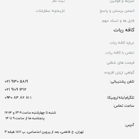
شرایط و قوانین
ثبت نام
انجمن پرسش و پاسخ
تاریخچه سفارشات
فایل ها و اسناد مهم
کافه ربات
درباره کافه ربات
تماس با کافه ربات
فرصت های شغلی
گواهی ارزش افزوده
تلفن پشتیبانی:
5819 9130 021
1312 9109 021
تلگرام/بله/روبیکا:
۱ ۸۱ ۸۲ ۸۳ ۰۹۳۰
ساعت تماس:
شنبه تا چهارشنبه ساعت ۹-۱۳ و ۱۴-۱۷
پنجشنبه ها از ساعت ۹ تا ۱۴
آدرس:
تهران، خ فاطمی، بعد از پروین اعتصامی، پ 187 طبقه 3