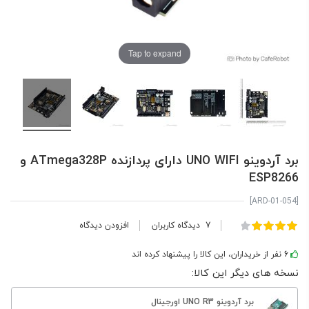
Tap to expand
برد آردوینو UNO WIFI دارای پردازنده ATmega328P و
ESP8266
[ARD-01-054]
امتیاز:
7
دیدگاه کاربران
افزودن دیدگاه
100
83
% of
6 نفر از خریداران، این کالا را پیشنهاد کرده اند
نسخه های دیگر این کالا:
برد آردوینو UNO R3 اورجینال