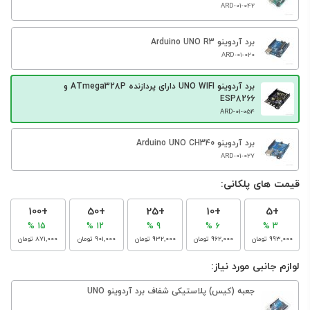
ARD-01-042
برد آردوینو Arduino UNO R3
ARD-01-020
برد آردوینو UNO WIFI دارای پردازنده ATmega328P و
ESP8266
ARD-01-054
برد آردوینو Arduino UNO CH340
ARD-01-027
قیمت های پلکانی:
+100
+50
+25
+10
+5
15 %
12 %
9 %
6 %
3 %
‎993٬000 تومان
‎962٬000 تومان
‎932٬000 تومان
‎901٬000 تومان
‎871٬000 تومان
لوازم جانبی مورد نیاز:
جعبه (کیس) پلاستیکی شفاف برد آردوینو UNO