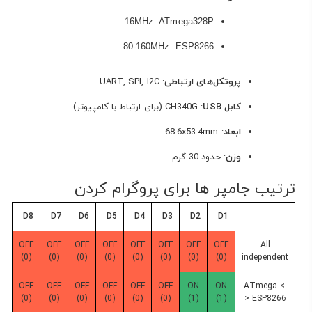
: 16MHz
ATmega328P
: 80-160MHz
ESP8266
پروتکل‌های ارتباطی
: UART, SPI, I2C
کابل USB
: CH340G (برای ارتباط با کامپیوتر)
ابعاد
: 68.6x53.4mm
وزن
: حدود 30 گرم
ترتیب جامپر ها برای پروگرام کردن
D8
D7
D6
D5
D4
D3
D2
D1
OFF
OFF
OFF
OFF
OFF
OFF
OFF
OFF
All
(0)
(0)
(0)
(0)
(0)
(0)
(0)
(0)
independent
OFF
OFF
OFF
OFF
OFF
OFF
ON
ON
ATmega <-
(0)
(0)
(0)
(0)
(0)
(0)
(1)
(1)
> ESP8266