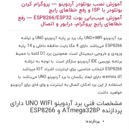
آموزش نصب بوتلودر آردوینو — پروگرام کردن
بوتلودر با ISP و رفع خطاهای رایج
آموزش عیب‌یابی بوت ESP8266/ESP32 — رفع
خطاهای رایج پروگرام، درایور و اتصال
برد آردوینو UNO+WIFI یک برد بر پایه آردوینو UNO و تراشه
ESP8266 می‌باشد. دارای 4 مگا بایت حافظه داخلی و 14 پایه
ورودی و خروجی دیجیتال است. همچنین برد D1 کاملا با محیط
برنامه نویسی IDE آردوینو سازگار است. با توجه به تراشه
ESP8266 انتخاب مناسبی برای اینترنت اشیاء IOT میباشد.
wemos d1 دارای ابعاد یکسان با برد آردوینو UNO می‌باشد. با
استفاده از این برد امکان اتصال به اینترنت و وای فای برای آردوینو
خواهید داشت.
مشخصات فنی برد آردوینو UNO WIFI دارای
پردازنده ATmega328P و ESP8266
پردازنده: