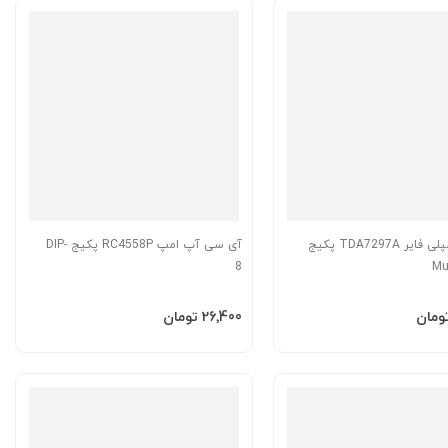
آی سی آمپلی فایر TDA7297A پکیج
آی سی آپ امپ RC4558P پکیج DIP-
8
Mu
به سبد
افزودن به سبد
‎26٬400 تومان