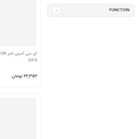
FUNCTION
DIP-8
افزودن به سبد
‎22٬352 تومان