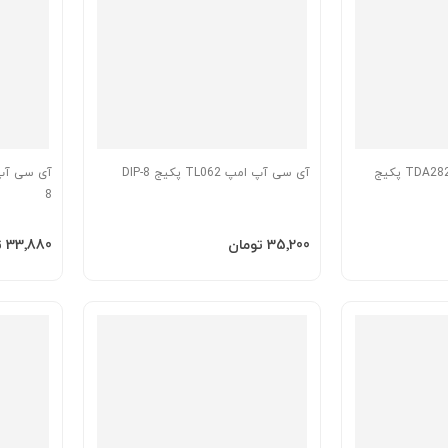
آی سی آمپلی فایر TDA2822M پکیج
آی سی آپ امپ TL062 پکیج DIP-8
8
افزودن به سبد
افزودن 
‎35٬200 تومان
‎33٬880 تومان