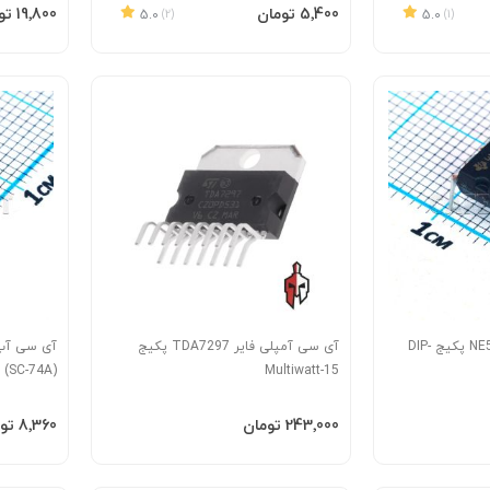
افزودن به سبد
افزودن 
‎5٬400 تومان
‎19٬800 تومان
5.0
(2)
5.0
(1)
آی سی آپ امپ NE5532P پکیج DIP-
آی سی آمپلی فایر TDA7297 پکیج
 (SC-74A)
Multiwatt-15
افزودن به سبد
افزودن 
‎243٬000 تومان
‎8٬360 تومان