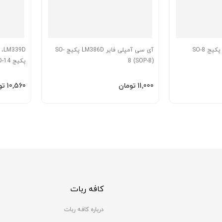
آی سی آپ امپ OP07 پکیج SO-8
آی سی آمپلی فایر LM386D پکیج SO-
9D
8 (SOP-8)
پکیج SO-14
افزودن به سبد
افزودن 
‎11٬000 تومان
‎10٬560 تومان
کافه ربات
درباره کافه ربات