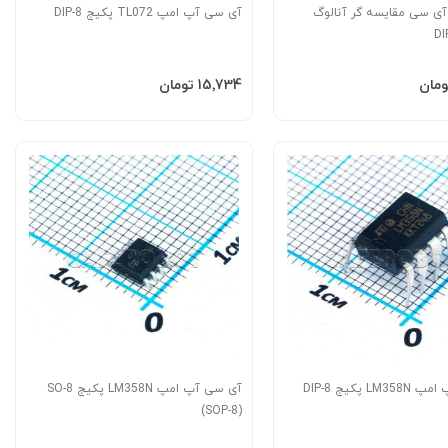
LM33، آی سی مقایسه گر آنالوگ
آی سی آپ امپ TL072 پکیج DIP-8
به سبد
افزودن به سبد
‎15٬734 تومان
آی سی آپ امپ LM358N پکیج DIP-8
آی سی آپ امپ LM358N پکیج SO-8
(SOP-8)