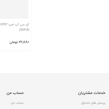
(SOP-8)
افزودن به سبد
‎22٬880 تومان
خدمات مشتریان
حساب من
پرسش های متداول
حساب من