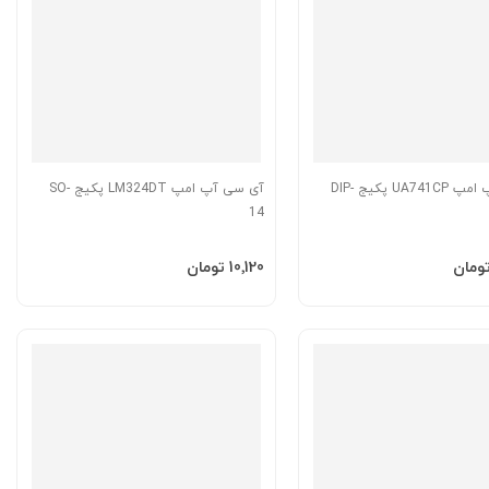
آی سی آپ امپ UA741CP پکیج DIP-
آی سی آپ امپ LM324DT پکیج SO-
14
به سبد
افزودن به سبد
‎10٬120 تومان