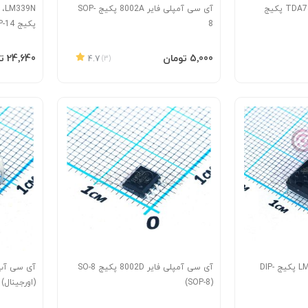
آی سی آمپلی فایر TDA7850 پکیج
آی سی آمپلی فایر 8002A پکیج SOP-
9N
8
پکیج DIP-14
افزودن به سبد
افزودن 
‎5٬000 تومان
‎24٬640 تومان
4.7
(3)
آی سی آپ امپ LM324N پکیج DIP-
آی سی آمپلی فایر 8002D پکیج SO-8
(SOP-8)
(اورجینال)