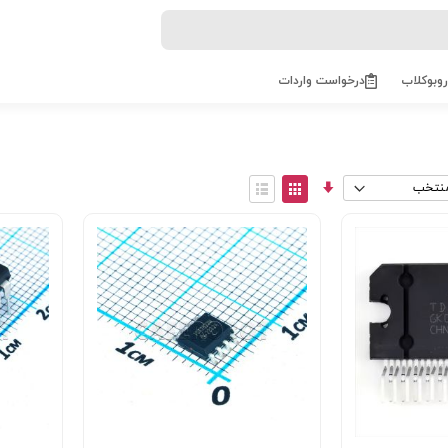
روبوکلاب
درخواست واردات
مرتب
View
سازی
as
توری
فهرست
صعودی