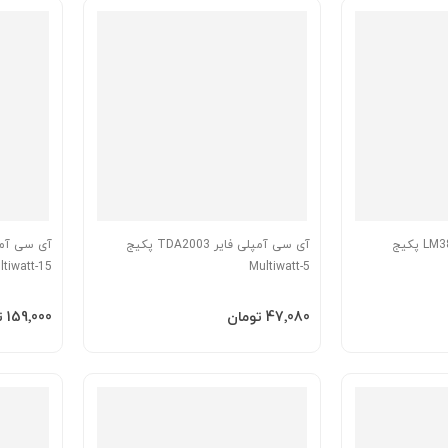
آی سی آمپلی فایر LM386N پکیج
آی سی آمپلی فایر TDA2003 پکیج
ltiwatt-15
Multiwatt-5
افزودن به سبد
افزودن 
‎47٬080 تومان
‎159٬000 تومان