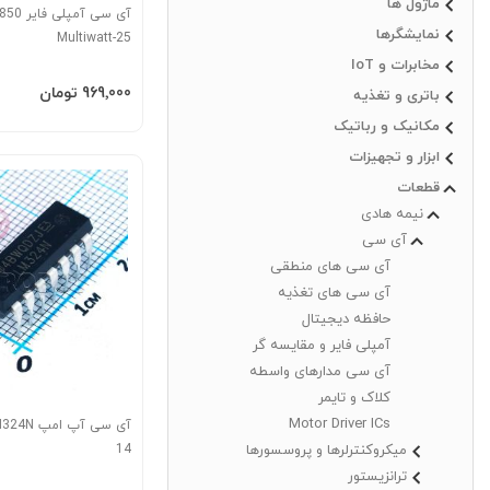
ماژول ها
نمایشگرها
Multiwatt-25
مخابرات و IoT
افزودن به سبد
‎969٬000 تومان
باتری و تغذیه
مکانیک و رباتیک
ابزار و تجهیزات
قطعات
نیمه هادی
آی سی
آی سی های منطقی
آی سی های تغذیه
حافظه دیجیتال
آمپلی فایر و مقایسه گر
آی سی مدارهای واسطه
کلاک و تایمر
Motor Driver ICs
میکروکنترلرها و پروسسورها
14
ترانزیستور