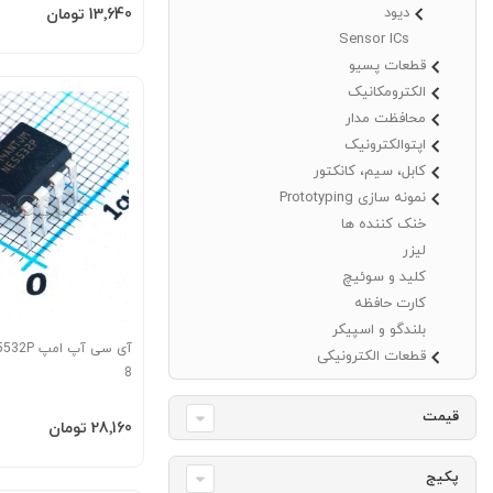
افزودن به سبد
دیود
‎13٬640 تومان
Sensor ICs
قطعات پسیو
الکترومکانیک
محافظت مدار
اپتوالکترونیک
کابل، سیم، کانکتور
نمونه سازی Prototyping
خنک کننده ها
لیزر
کلید و سوئیچ
کارت حافظه
بلندگو و اسپیکر
قطعات الکترونیکی
8
قیمت
افزودن به سبد
‎28٬160 تومان
پکیج