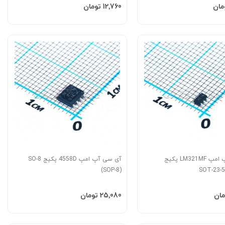
به سبد
افزودن به سبد
‎12٬760 تومان
آی سی آپ امپ LM321MF پکیج
آی سی آپ امپ 4558D پکیج SO-8
(SOP-8)
SOT-23-5
به سبد
افزودن به سبد
‎25٬080 تومان