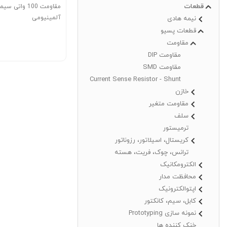
قطعات
مقاومت 100 وات
آلمینیومی
نیمه هادی
قطعات پسیو
مقاومت
مقاومت DIP
مقاومت SMD
Current Sense Resistor - Shunt
خازن
مقاومت متغیر
سلف
ترمیستور
کریستال، اسیلاتور، رزوناتور
ترانس، چوک، فریت، هسته
الکترومکانیک
محافظت مدار
اپتوالکترونیک
کابل، سیم، کانکتور
نمونه سازی Prototyping
خنک کننده ها