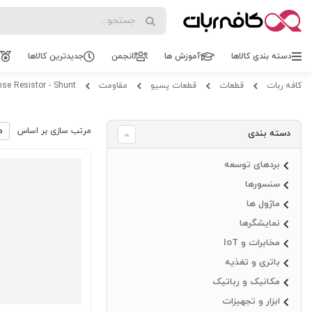
Search
Search
دسته بندی کالاها
آموزش ها
انجمن
جدیدترین کالاها
کافه ربات
قطعات
قطعات پسیو
مقاومت
nse Resistor - Shunt
مرتب سازی بر اساس
دسته بندی
بردهای توسعه
سنسورها
ماژول ها
نمایشگرها
مخابرات و IoT
باتری و تغذیه
مکانیک و رباتیک
ابزار و تجهیزات