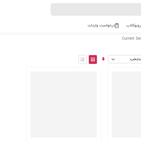
روبوکلاب
درخواست واردات
Current Se
مرتب
View
سازی
as
توری
فهرست
صعودی