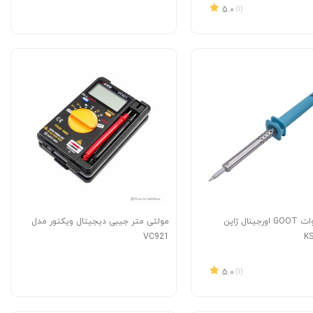
5.0
(1)
هویه 45 وات GOOT اورجینال ژاپن
مولتی متر جیبی دیجیتال ویکتور مدل
VC921
5.0
(1)