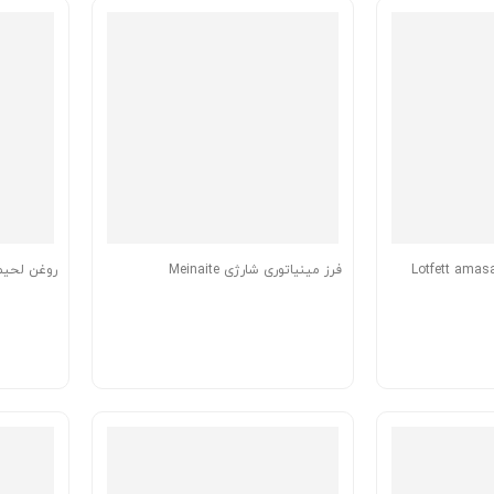
فرز مینیاتوری شارژی Meinaite
روغن لحیم 50 گرمی ett amasan