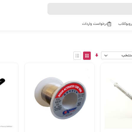
روبوکلاب
درخواست واردات
مرتب
View
سازی
as
توری
فهرست
صعودی