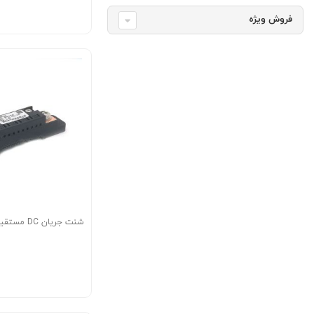
فروش ویژه
شنت جریان DC مستقیم 75 آمپر