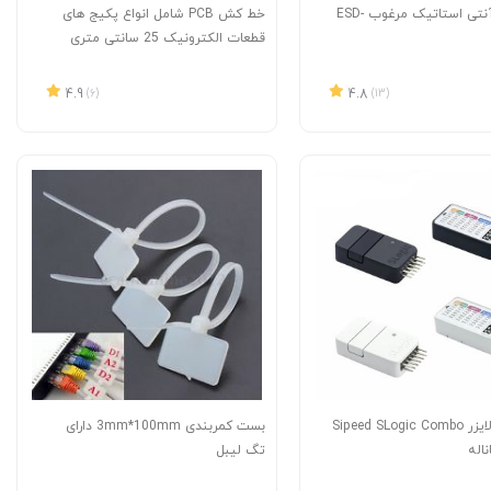
پنس کج آنتی استاتیک مرغوب ESD-
خط کش PCB شامل انواع پکیج های
قطعات الکترونیک 25 سانتی متری
4.9
(6)
4.8
(13)
لاجیک آنالایزر Sipeed SLogic Combo
بست کمربندی 3mm*100mm دارای
تگ لیبل