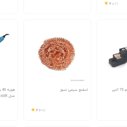
4.0
(2)
اسفنج سیمی نسوز
مدل KS-60R
4.6
(5)