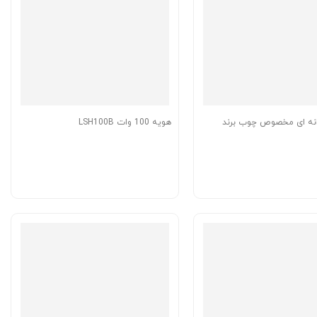
نه ای مخصوص چوب برند
هویه 100 وات LSH100B